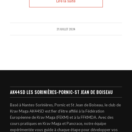
Lire la suite
21 JUILLET 2024
AK44SD LES SORINIÈRES-PORNIC-ST JEAN DE BOISEAU
Basé à Nantes-Sorinières, Pornic et St Jean de Boiseau, le club de
Krav Maga AK44SD est fier d’être affilié à la Fédération
Européenne de Krav Maga (FEKM) et à la FFKMDA. Avec des
cours pratiques en Krav Maga et Pancrace, notre équipe
expérimentée vous guide à chaque étape pour développer vos