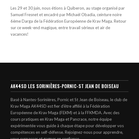
Les 29 et 30 juin, nous étions à Quiberon, au stage organisé par
Samuel Fresnet et encadré par Michaël Obadia, ceinture noire
6ème Darga de la Fédération Européenne de Krav Maga. Retour
sur ce week-end magique, entre travail sérieux et air de
vacances!
AK44SD LES SORINIÈRES-PORNIC-ST JEAN DE BOISEAU
Basé à Nantes-Sorinières, Pornic et St Jean de Boiseau, le club de
Krav Maga AK44SD est fier d’être affilié à la Fédération
Européenne de Krav Maga (FEKM) et à la FFKMDA. Avec des
cours pratiques en Krav Maga et Pancrace, notre équipe
expérimentée vous guide à chaque étape pour développer vos
compétences en self-défense. Rejoignez-nous pour apprendre,
vous surpasser et gagner en confiance.